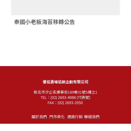
泰國小老板海苔移轉公告
優協賣場協銷企劃有限公司
新北市汐止區康寧街169巷31號5樓之1
TEL：(02) 2693-4988 (代表號)
FAX：(02) 2693-2050
關於我們
門市商化
通路行銷
聯絡我們