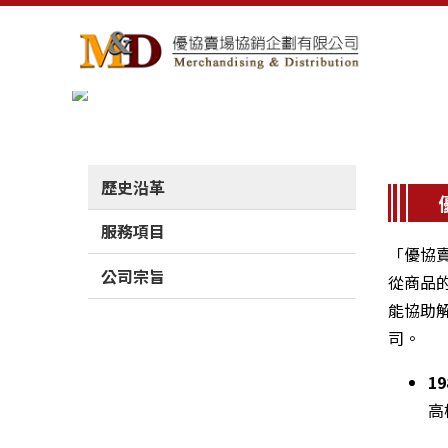
歷史沿革
服務項目
「優協
公司宗旨
從商品
能協助
司。
1
高