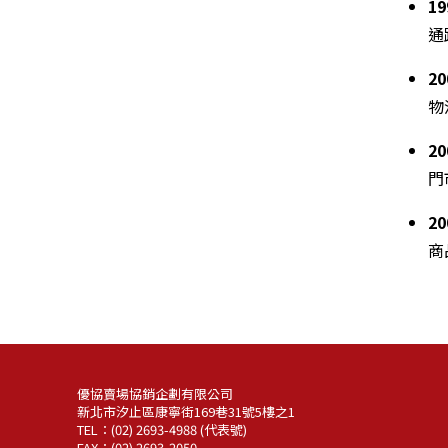
1
通
2
物
2
門
2
商
優協賣場協銷企劃有限公司
新北市汐止區康寧街169巷31號5樓之1
TEL：(02) 2693-4988 (代表號)
FAX：(02) 2693-2050